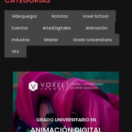
CATEGORÍAS
Videojuegos
Noticias
Voxel School
Eventos
ArtesDigitales
Animación
Industria
Máster
Grado Universitario
VFX
GRADO UNIVERSITARIO EN
ANIMACIÓN DIGITAL