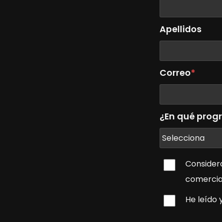
Apellidos
Correo
*
¿En qué prog
Considero
comercial
He leído 