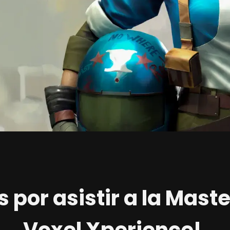
 por asistir a la Mast
Voxel Xperience!