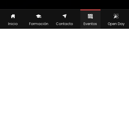
Inicio
Formación
Contacto
Eventos
Open Day
MÁS INFORMACIÓN
¿CUÁNDO?
Jueves a las 16:00 h
Viernes a las 11:00 h
¿DÓNDE?
Modalidad Presencial
en el