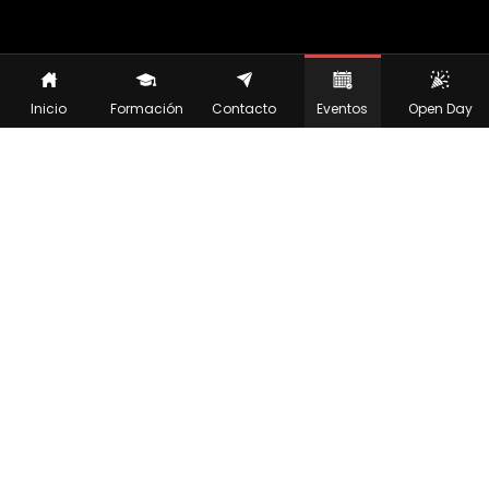
Inicio
Formación
Contacto
Eventos
Open Day
MÁS INFORMACIÓN
¿CUÁNDO?
Lunes a las 12:00 h
Miércoles a las 16:00 h
¿DÓNDE?