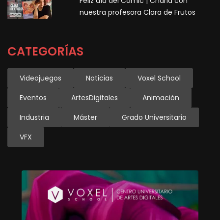
Feliz día del Cómic | Charla con
nuestra profesora Clara de Frutos
CATEGORÍAS
Videojuegos
Noticias
Voxel School
Eventos
ArtesDigitales
Animación
Industria
Máster
Grado Universitario
VFX