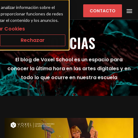
 analizar información sobre el 
CONTACTO
ra proporcionar funciones de redes 
zar el contenido y los anuncios.
r Cookies
NOTICIAS
Rechazar
El blog de Voxel School es un espacio para
conocer la última hora en las artes digitales y en
todo lo que ocurre en nuestra escuela