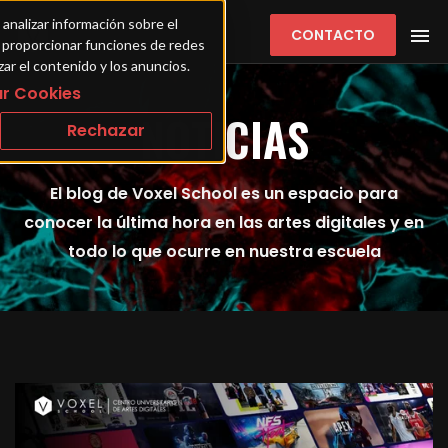
 analizar información sobre el 
CONTACTO
ra proporcionar funciones de redes 
zar el contenido y los anuncios.
r Cookies
NOTICIAS
Rechazar
El blog de Voxel School es un espacio para
conocer la última hora en las artes digitales y en
todo lo que ocurre en nuestra escuela