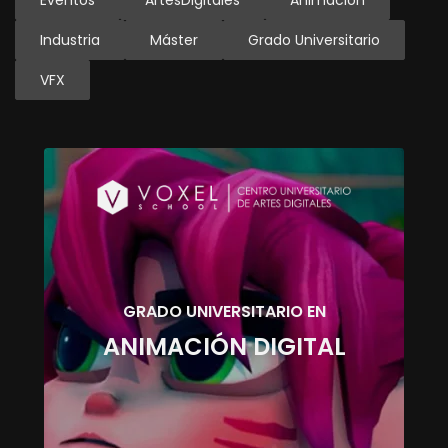
Eventos
ArtesDigitales
Animación
Industria
Máster
Grado Universitario
VFX
GRADO UNIVERSITARIO EN
ANIMACIÓN DIGITAL